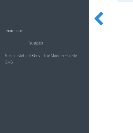
Impressum
Trustpilot
Seite erstellt mit
Grav
- The Modern Flat File
CMS