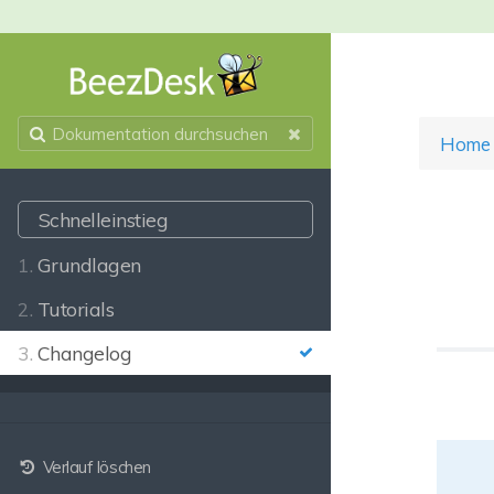
Home
Schnelleinstieg
1.
Grundlagen
2.
Tutorials
3.
Changelog
Verlauf löschen